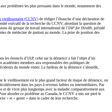
 aux problèmes les plus pressants dans le monde, notamment des
u vieillissement (CCNV)
de rédiger l’ébauche d’une déclaration de
 comité exécutif de la recherche du CCNV, abordant la question de
sions du groupe de travail international de
l’IAP for Health
, présidé
mies de médecine de partout au monde. La prise de position des
 les énoncés d’IAP, celui sur la démence a fait l’objet d’un
os académies membres aux responsables des politiques de
x décideurs du monde entier. Le fardeau de la démence s’alourdit,
e le vieillissement est le plus grand facteur de risque de démence, on
iculièrement dans les pays à revenus faibles ou intermédiaires. Par
nce et de vivre plus longtemps avec la maladie comparativement aux
 Pour aborder ce problème au Canada, le CCNV a mis sur pied le
xe » et « genre » dans le cadre de leur recherche.