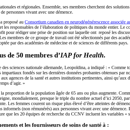
tionales et régionales. Ensemble, ses membres cherchent des solutions
t de personnes vivant avec une démence.
a proposé au
Consortium canadien en neurodégénérescence associée a
 et les responsables de l’élaboration de politiques du monde entier. Le
it pour rédiger une prise de position sur laquelle ont reposé les discus
es membres de ce groupe de travail ont été sélectionnés par des acadé
ptée par des académies de médecine et de sciences de différents pays.
lus de 50 membres d’
IAP for Health
.
 des sciences nationale allemande, Leopoldina, a indiqué : « Comme tous
 impartiaux fondés sur les dernières données probantes obtenues par n
l, aux agences de la santé et autres institutions pertinentes, ainsi qu’au
temps d’agir. »
e, la proportion de la population âgée de 65 ans ou plus augmente. Comm
eigne, mondialement, presque le triple du nombre actuel d’ici 2050, part
ente. Les femmes courent un risque plus élevé d’être atteintes de déme
ins informels (non rémunérés) aux personnes vivant avec une démence.
ure que les 20 équipes de recherche du CCNV incluent les variables « se
nements et les fournisseurs de soins de santé à :