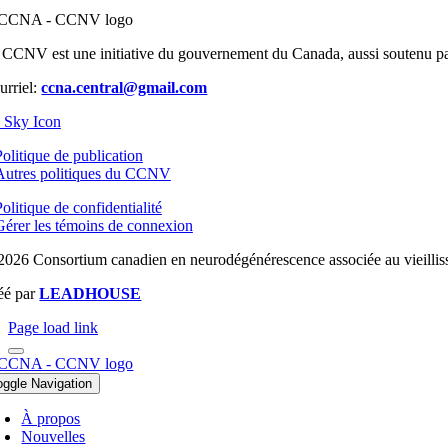
 CCNV est une initiative du gouvernement du Canada, aussi soutenu par 
urriel:
ccna.central@gmail.com
Politique de publication
Autres politiques du CCNV
olitique de confidentialité
Gérer les témoins de connexion
2026 Consortium canadien en neurodégénérescence associée au vieilliss
éé par
LEADHOUSE
Page load link
oggle Navigation
À propos
Nouvelles