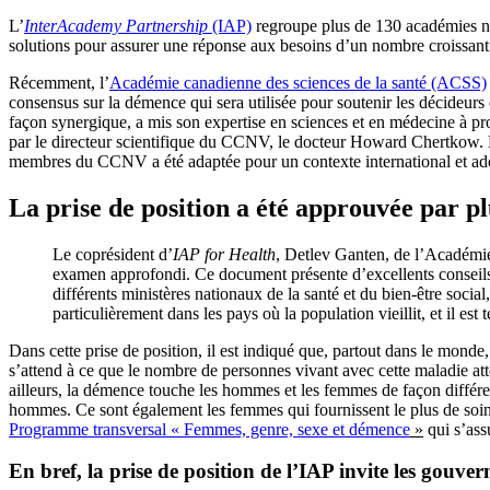
L’
InterAcademy Partnership
(IAP)
regroupe plus de 130 académies na
solutions pour assurer une réponse aux besoins d’un nombre croissan
Récemment, l’
Académie canadienne des sciences de la santé (ACSS)
consensus sur la démence qui sera utilisée pour soutenir les décideurs
façon synergique, a mis son expertise en sciences et en médecine à prof
par le directeur scientifique du CCNV, le docteur Howard Chertkow. L
membres du CCNV a été adaptée pour un contexte international et ado
La prise de position a été approuvée par p
Le coprésident d’
IAP for Health
, Detlev Ganten, de l’Académie
examen approfondi. Ce document présente d’excellents conseils
différents ministères nationaux de la santé et du bien-être socia
particulièrement dans les pays où la population vieillit, et il est 
Dans cette prise de position, il est indiqué que, partout dans le mond
s’attend à ce que le nombre de personnes vivant avec cette maladie att
ailleurs, la démence touche les hommes et les femmes de façon différ
hommes. Ce sont également les femmes qui fournissent le plus de so
Programme transversal « Femmes, genre, sexe et démence
»
qui s’ass
En bref, la prise de position de l’IAP invite les gouver