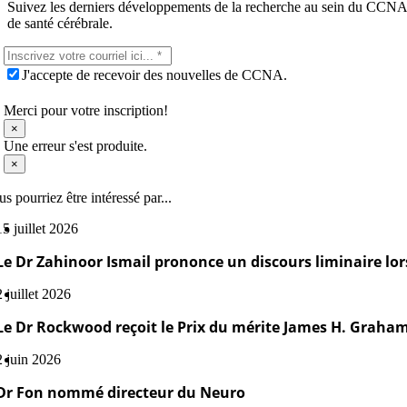
Suivez les derniers développements de la recherche au sein du CCNA-C
de santé cérébrale.
J'accepte de recevoir des nouvelles de CCNA.
Merci pour votre inscription!
×
Une erreur s'est produite.
×
s pourriez être intéressé par...
15 juillet 2026
Le Dr Zahinoor Ismail prononce un discours liminaire lor
2 juillet 2026
Le Dr Rockwood reçoit le Prix du mérite James H. Graha
2 juin 2026
Dr Fon nommé directeur du Neuro