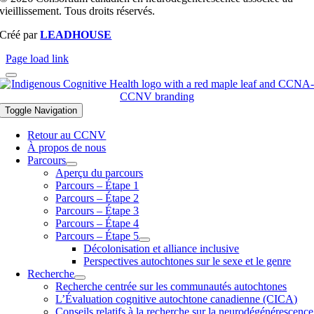
vieillissement. Tous droits réservés.
Créé par
LEADHOUSE
Page load link
Toggle Navigation
Retour au CCNV
À propos de nous
Parcours
Aperçu du parcours
Parcours – Étape 1
Parcours – Étape 2
Parcours – Étape 3
Parcours – Étape 4
Parcours – Étape 5
Décolonisation et alliance inclusive
Perspectives autochtones sur le sexe et le genre
Recherche
Recherche centrée sur les communautés autochtones
L’Évaluation cognitive autochtone canadienne (CICA)
Conseils relatifs à la recherche sur la neurodégénérescence