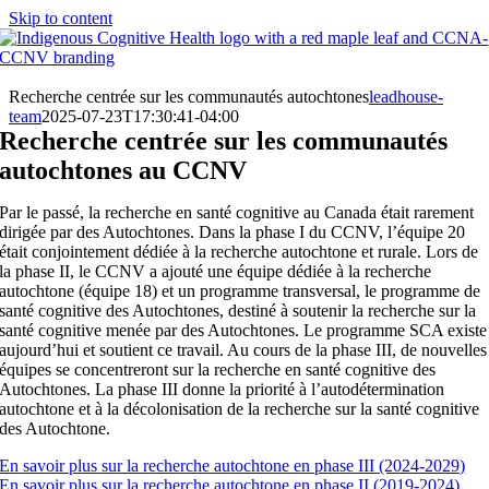
Skip to content
Recherche centrée sur les communautés autochtones
leadhouse-
team
2025-07-23T17:30:41-04:00
Recherche centrée sur les communautés
autochtones au CCNV
Par le passé, la recherche en santé cognitive au Canada était rarement
dirigée par des Autochtones. Dans la phase I du CCNV, l’équipe 20
était conjointement dédiée à la recherche autochtone et rurale. Lors de
la phase II, le CCNV a ajouté une équipe dédiée à la recherche
autochtone (équipe 18) et un programme transversal, le programme de
santé cognitive des Autochtones, destiné à soutenir la recherche sur la
santé cognitive menée par des Autochtones. Le programme SCA existe
aujourd’hui et soutient ce travail. Au cours de la phase III, de nouvelles
équipes se concentreront sur la recherche en santé cognitive des
Autochtones. La phase III donne la priorité à l’autodétermination
autochtone et à la décolonisation de la recherche sur la santé cognitive
des Autochtone.
En savoir plus sur la recherche autochtone en phase III (2024-2029)
En savoir plus sur la recherche autochtone en phase II (2019-2024)