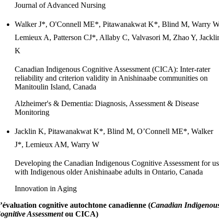
Journal of Advanced Nursing
Walker J*, O'Connell ME*, Pitawanakwat K*, Blind M, Warry W
Lemieux A, Patterson CJ*, Allaby C, Valvasori M, Zhao Y, Jackli
K
Canadian Indigenous Cognitive Assessment (CICA): Inter-rater
reliability and criterion validity in Anishinaabe communities on
Manitoulin Island, Canada
Alzheimer's & Dementia: Diagnosis, Assessment & Disease
Monitoring
Jacklin K, Pitawanakwat K*, Blind M, O’Connell ME*, Walker
J*, Lemieux AM, Warry W
Developing the Canadian Indigenous Cognitive Assessment for u
with Indigenous older Anishinaabe adults in Ontario, Canada
Innovation in Aging
’évaluation cognitive autochtone canadienne (
Canadian Indigenou
ognitive Assessment
ou CICA)