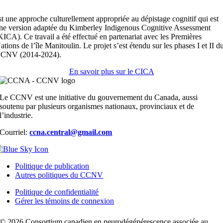
st une approche culturellement appropriée au dépistage cognitif qui est
ne version adaptée du Kimberley Indigenous Cognitive Assessment
KICA). Ce travail a été effectué en partenariat avec les Premières
ations de l’île Manitoulin. Le projet s’est étendu sur les phases I et II d
CNV (2014-2024).
En savoir plus sur le CICA
Le CCNV est une initiative du gouvernement du Canada, aussi
soutenu par plusieurs organismes nationaux, provinciaux et de
l’industrie.
Courriel:
ccna.central@gmail.com
Politique de publication
Autres politiques du CCNV
Politique de confidentialité
Gérer les témoins de connexion
© 2026 Consortium canadien en neurodégénérescence associée au