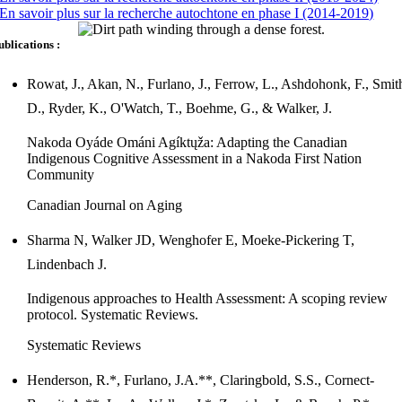
En savoir plus sur la recherche autochtone en phase I (2014-2019)
ublications :
Rowat, J., Akan, N., Furlano, J., Ferrow, L., Ashdohonk, F., Smit
D., Ryder, K., O'Watch, T., Boehme, G., & Walker, J.
Nakoda Oyáde Ománi Agíktųža: Adapting the Canadian
Indigenous Cognitive Assessment in a Nakoda First Nation
Community
Canadian Journal on Aging
Sharma N, Walker JD, Wenghofer E, Moeke-Pickering T,
Lindenbach J.
Indigenous approaches to Health Assessment: A scoping review
protocol. Systematic Reviews.
Systematic Reviews
Henderson, R.*, Furlano, J.A.**, Claringbold, S.S., Cornect-