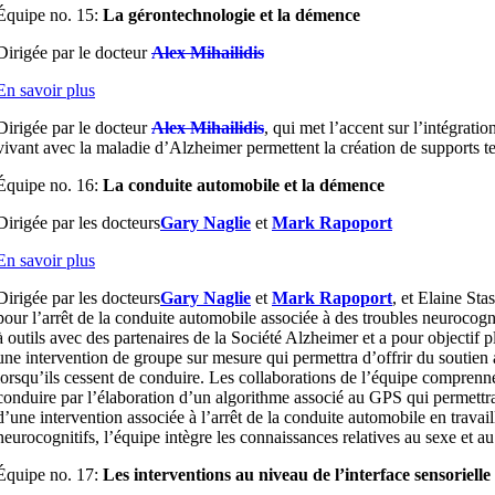
Équipe no. 15:
La gérontechnologie et la démence
Dirigée par le docteur
Alex Mihailidis
En savoir plus
Dirigée par le docteur
Alex Mihailidis
, qui met l’accent sur l’intégrat
vivant avec la maladie d’Alzheimer permettent la création de supports te
Équipe no. 16:
La conduite automobile et la démence
Dirigée par les docteurs
Gary Naglie
et
Mark Rapoport
En savoir plus
Dirigée par les docteurs
Gary Naglie
et
Mark Rapoport
, et Elaine St
pour l’arrêt de la conduite automobile associée à des troubles neurocogni
à outils avec des partenaires de la Société Alzheimer et a pour objectif 
une intervention de groupe sur mesure qui permettra d’offrir du soutien au
lorsqu’ils cessent de conduire. Les collaborations de l’équipe comprenn
conduire par l’élaboration d’un algorithme associé au GPS qui permettra d
d’une intervention associée à l’arrêt de la conduite automobile en trava
neurocognitifs, l’équipe intègre les connaissances relatives au sexe et au
Équipe no. 17:
Les interventions au niveau de l’interface sensorielle 