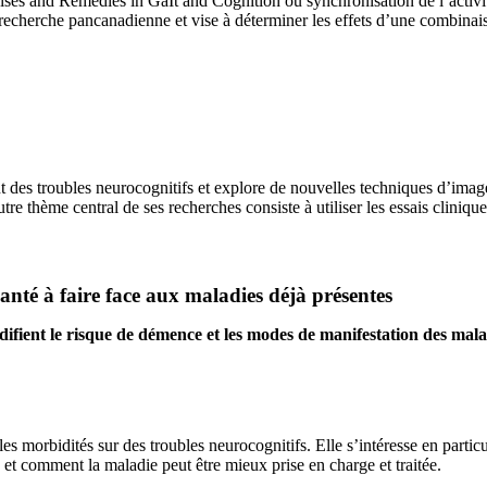
s and Remedies in GaIt and Cognition ou synchronisation de l’activité 
rche pancanadienne et vise à déterminer les effets d’une combinaison d
t des troubles neurocognitifs et explore de nouvelles techniques d’imageri
tre thème central de ses recherches consiste à utiliser les essais cliniq
santé à faire face aux maladies déjà présentes
difient le risque de démence et les modes de manifestation des mala
es morbidités sur des troubles neurocognitifs. Elle s’intéresse en particuli
 et comment la maladie peut être mieux prise en charge et traitée.