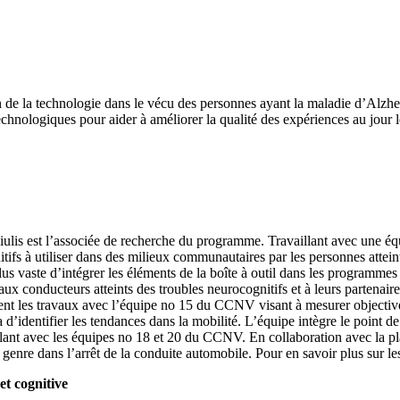
ion de la technologie dans le vécu des personnes ayant la maladie d’Alzhe
chnologiques pour aider à améliorer la qualité des expériences au jour l
asiulis est l’associée de recherche du programme. Travaillant avec une éq
tifs à utiliser dans des milieux communautaires par les personnes atteint
plus vaste d’intégrer les éléments de la boîte à outil dans les programme
x conducteurs atteints des troubles neurocognitifs et à leurs partenaires
ent les travaux avec l’équipe no 15 du CCNV visant à mesurer objectivem
’identifier les tendances dans la mobilité. L’équipe intègre le point de 
illant avec les équipes no 18 et 20 du CCNV. En collaboration avec la pla
 genre dans l’arrêt de la conduite automobile. Pour en savoir plus sur le
et cognitive