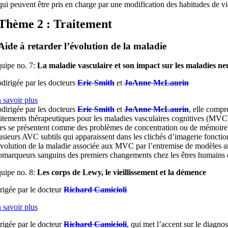
qui peuvent être pris en charge par une modification des habitudes de vie
Thème 2 :
Traitement
Aide à retarder l’évolution de la maladie
uipe no. 7:
La maladie vasculaire et son impact sur les maladies n
dirigée par les docteurs
Eric Smith
et
JoAnne McLaurin
 savoir plus
dirigée par les docteurs
Eric Smith
et
JoAnne McLaurin
, elle compr
aitements thérapeutiques pour les maladies vasculaires cognitives (MVC
les se présentent comme des problèmes de concentration ou de mémoire 
usieurs AVC subtils qui apparaissent dans les clichés d’imagerie foncti
évolution de la maladie associée aux MVC par l’entremise de modèles ani
omarqueurs sanguins des premiers changements chez les êtres humains da
uipe no. 8:
Les corps de Lewy, le vieillissement et la démence
rigée par le docteur
Richard Camicioli
 savoir plus
rigée par le docteur
Richard Camicioli
, qui met l’accent sur le diagnos