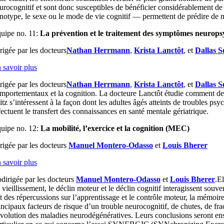
urocognitif et sont donc susceptibles de bénéficier considérablement de c
notype, le sexe ou le mode de vie cognitif — permettent de prédire de me
uipe no. 11:
La prévention et le traitement des symptômes neurops
rigée par les docteurs
Nathan Herrmann
,
Krista Lanctôt
, et
Dallas S
 savoir plus
rigée par les docteurs
Nathan Herrmann
,
Krista Lanctôt
, et
Dallas S
mportementaux et la cognition. La docteure Lanctôt étudie comment des 
itz s’intéressent à la façon dont les adultes âgés atteints de troubles psy
fectuent le transfert des connaissances en santé mentale gériatrique.
uipe no. 12:
La mobilité, l’exercice et la cognition (MEC)
rigée par les docteurs
Manuel Montero-Odasso
et
Louis Bherer
 savoir plus
dirigée par les docteurs
Manuel Montero-Odasso
et
Louis Bherer
.E
 vieillissement, le déclin moteur et le déclin cognitif interagissent so
t des répercussions sur l’apprentissage et le contrôle moteur, la mémoire,
incipaux facteurs de risque d’un trouble neurocognitif, de chutes, de fra
évolution des maladies neurodégénératives. Leurs conclusions seront ensu