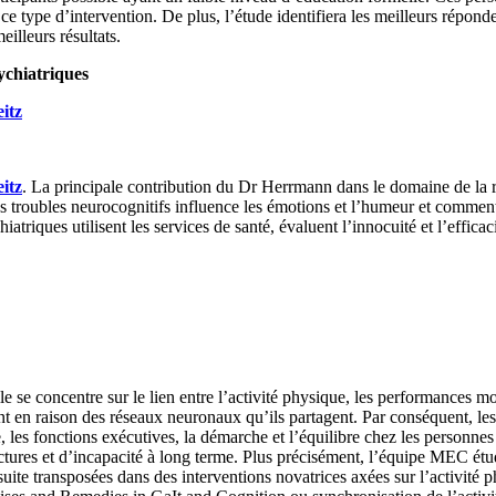
e type d’intervention. De plus, l’étude identifiera les meilleurs répond
illeurs résultats.
ychiatriques
eitz
eitz
. La principale contribution du Dr Herrmann dans le domaine de la re
troubles neurocognitifs influence les émotions et l’humeur et comment 
chiatriques utilisent les services de santé, évaluent l’innocuité et l’effi
lle se concentre sur le lien entre l’activité physique, les performances mo
uvent en raison des réseaux neuronaux qu’ils partagent. Par conséquent, 
 les fonctions exécutives, la démarche et l’équilibre chez les personnes â
ctures et d’incapacité à long terme. Plus précisément, l’équipe MEC étud
ite transposées dans des interventions novatrices axées sur l’activité p