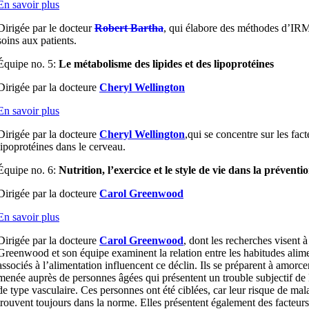
En savoir plus
Dirigée par le docteur
Robert Bartha
, qui élabore des méthodes d’IRM 
soins aux patients.
Équipe no. 5:
Le métabolisme des lipides et des lipoprotéines
Dirigée par la docteure
Cheryl Wellington
En savoir plus
Dirigée par la docteure
Cheryl Wellington
,qui se concentre sur les fa
lipoprotéines dans le cerveau.
Équipe no. 6:
Nutrition, l’exercice et le style de vie dans la préven
Dirigée par la docteure
Carol Greenwood
En savoir plus
Dirigée par la docteure
Carol Greenwood
, dont les recherches visent 
Greenwood et son équipe examinent la relation entre les habitudes aliment
associés à l’alimentation influencent ce déclin. Ils se préparent à amorce
menée auprès de personnes âgées qui présentent un trouble subjectif de 
de type vasculaire. Ces personnes ont été ciblées, car leur risque de mal
trouvent toujours dans la norme. Elles présentent également des facteurs de