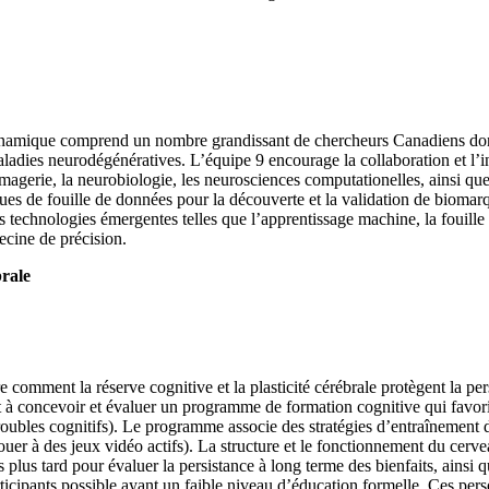
ynamique comprend un nombre grandissant de chercheurs Canadiens dont 
aladies neurodégénératives. L’équipe 9 encourage la collaboration et l’i
magerie, la neurobiologie, les neurosciences computationelles, ainsi qu
niques de fouille de données pour la découverte et la validation de biom
s technologies émergentes telles que l’apprentissage machine, la fouil
ecine de précision.
brale
comment la réserve cognitive et la plasticité cérébrale protègent la per
t à concevoir et évaluer un programme de formation cognitive qui favoris
ubles cognitifs). Le programme associe des stratégies d’entraînement de l
er à des jeux vidéo actifs). La structure et le fonctionnement du cervea
s tard pour évaluer la persistance à long terme des bienfaits, ainsi que 
articipants possible ayant un faible niveau d’éducation formelle. Ces p