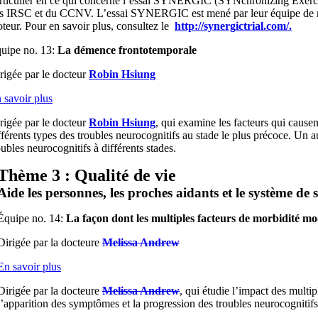
rticulier en ce qui concerne l’essai SYNERGIC (SYNchronizing Exercise
s IRSC et du CCNV. L’essai SYNERGIC est mené par leur équipe de reche
teur. Pour en savoir plus, consultez le
http://synergictrial.com/.
uipe no. 13:
La démence frontotemporale
rigée par le docteur
Robin Hsiung
 savoir plus
rigée par le docteur
Robin Hsiung
, qui examine les facteurs qui causen
fférents types des troubles neurocognitifs au stade le plus précoce. Un au
oubles neurocognitifs à différents stades.
Thème 3 :
Qualité de vie
Aide les personnes, les proches aidants et le système de 
Équipe no. 14:
La façon dont les multiples facteurs de morbidité mo
Dirigée par la docteure
Melissa Andrew
En savoir plus
Dirigée par la docteure
Melissa Andrew
, qui étudie l’impact des multipl
l’apparition des symptômes et la progression des troubles neurocognitifs