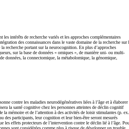
les intérêts de recherche variés et les approches complémentaires
ntégration des connaissances dans le vaste domaine de la recherche sur 
e la recherche portant sur la neurocognition. En plus d’approches
arqueurs, sur la base de données « omiques », de manière uni- ou multi-
le de données, la connectomique, la métabolomique, la génomique,
sonne contre les maladies neurodégénératives liées à l’âge et à élaborer
era la santé cognitive chez les personnes atteintes de déclin cognitif
a mémoire et de l’attention à des activités de loisir stimulantes (p. ex.
u des participants, leur cognition et leur bien-être seront mesurés
les effets protecteurs de l’intervention contre le déclin lié à l’âge. Po
ersonnes sont considérées comme plus à risque de développer un trouble