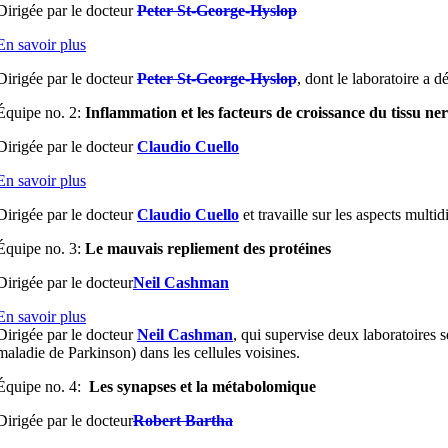
Dirigée par le docteur
Peter St-George-Hyslop
En savoir plus
Dirigée par le docteur
Peter St-George-Hyslop
, dont le laboratoire a
Équipe no. 2:
Inflammation et les facteurs de croissance du tissu ne
Dirigée par le docteur
Claudio Cuello
En savoir plus
Dirigée par le docteur
Claudio Cuello
et travaille sur les aspects multi
Équipe no. 3:
Le mauvais repliement des protéines
Dirigée par le docteur
Neil Cashman
En savoir plus
Dirigée par le docteur
Neil Cashman
, qui supervise deux laboratoires s
maladie de Parkinson) dans les cellules voisines.
Équipe no. 4:
Les synapses et la métabolomique
Dirigée par le docteur
Robert Bartha