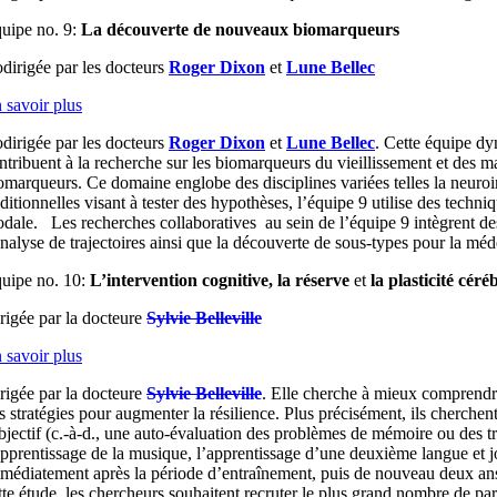
uipe no. 9:
La découverte de nouveaux biomarqueurs
dirigée par les docteurs
Roger Dixon
et
Lune Bellec
 savoir plus
dirigée par les docteurs
Roger Dixon
et
Lune Bellec
. Cette équipe d
ntribuent à la recherche sur les biomarqueurs du vieillissement et des m
omarqueurs. Ce domaine englobe des disciplines variées telles la neuroi
aditionnelles visant à tester des hypothèses, l’équipe 9 utilise des tech
dale. Les recherches collaboratives au sein de l’équipe 9 intègrent de
analyse de trajectoires ainsi que la découverte de sous-types pour la méd
uipe no. 10:
L’intervention cognitive, la réserve
et
la plasticité céré
rigée par la docteure
Sylvie Belleville
 savoir plus
rigée par la docteure
Sylvie Belleville
. Elle cherche à mieux comprendre 
s stratégies pour augmenter la résilience. Plus précisément, ils cherchen
bjectif (c.-à-d., une auto-évaluation des problèmes de mémoire ou des tro
apprentissage de la musique, l’apprentissage d’une deuxième langue et jou
médiatement après la période d’entraînement, puis de nouveau deux ans plu
tte étude, les chercheurs souhaitent recruter le plus grand nombre de p