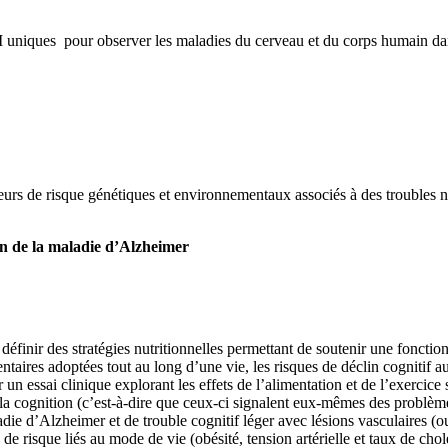
uniques pour observer les maladies du cerveau et du corps humain dans 
cteurs de risque génétiques et environnementaux associés à des troubles 
tion de la maladie d’Alzheimer
à définir des stratégies nutritionnelles permettant de soutenir une fonct
aires adoptées tout au long d’une vie, les risques de déclin cognitif au 
r un essai clinique explorant les effets de l’alimentation et de l’exercice
la cognition (c’est-à-dire que ceux-ci signalent eux-mêmes des problème
adie d’Alzheimer et de trouble cognitif léger avec lésions vasculaires (o
 risque liés au mode de vie (obésité, tension artérielle et taux de choles