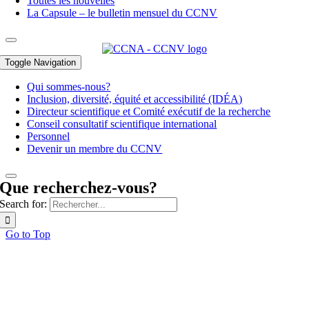
Toutes les nouvelles
La Capsule – le bulletin mensuel du CCNV
Toggle Navigation
Qui sommes-nous?
Inclusion, diversité, équité et accessibilité (IDÉA)
Directeur scientifique et Comité exécutif de la recherche
Conseil consultatif scientifique international
Personnel
Devenir un membre du CCNV
Que recherchez-vous?
Search for:
Go to Top