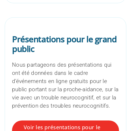
Présentations pour le grand
public
Nous partageons des présentations qui
ont été données dans le cadre
d’événements en ligne gratuits pour le
public portant sur la proche-aidance, sur la
vie avec un trouble neurocognitif, et sur la
prévention des troubles neurocognitifs.
Ressources pour les chercheurs
Soutien à la recherche sur les troubles
Qui sommes-nous?
La Phase III du CCNV en bref
Voir les présentations pour le
neurocognitifs – en bref