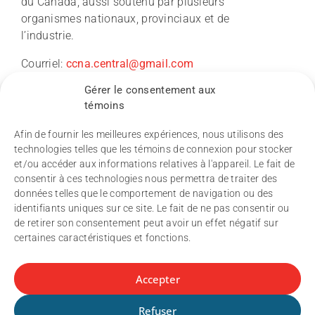
du Canada, aussi soutenu par plusieurs
Nouvelles
organismes nationaux, provinciaux et de
l’industrie.
Conférence du CCNV 2026
Courriel:
ccna.central@gmail.com
Gérer le consentement aux
Recherche
témoins
Afin de fournir les meilleures expériences, nous utilisons des
Pôle de soutien à la recherche
technologies telles que les témoins de connexion pour stocker
et/ou accéder aux informations relatives à l'appareil. Le fait de
Politique de publication
consentir à ces technologies nous permettra de traiter des
Ressources
données telles que le comportement de navigation ou des
Autres politiques du CCNV
identifiants uniques sur ce site. Le fait de ne pas consentir ou
de retirer son consentement peut avoir un effet négatif sur
Politique de confidentialité
certaines caractéristiques et fonctions.
Gérer les témoins de connexion
Accepter
© 2026 Consortium canadien en
Refuser
neurodégénérescence associée au vieillissement.