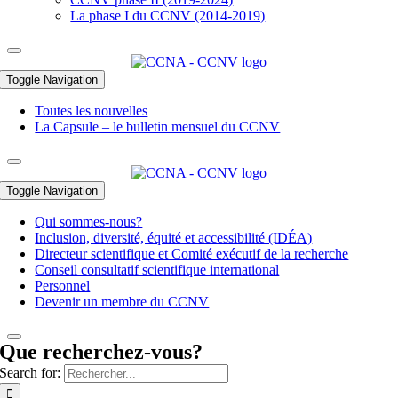
La phase I du CCNV (2014-2019)
Toggle Navigation
Toutes les nouvelles
La Capsule – le bulletin mensuel du CCNV
Toggle Navigation
Qui sommes-nous?
Inclusion, diversité, équité et accessibilité (IDÉA)
Directeur scientifique et Comité exécutif de la recherche
Conseil consultatif scientifique international
Personnel
Devenir un membre du CCNV
Que recherchez-vous?
Search for: