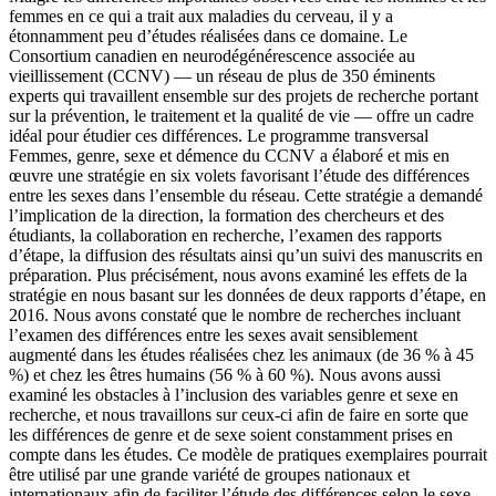
femmes en ce qui a trait aux maladies du cerveau, il y a
étonnamment peu d’études réalisées dans ce domaine. Le
Consortium canadien en neurodégénérescence associée au
vieillissement (CCNV) — un réseau de plus de 350 éminents
experts qui travaillent ensemble sur des projets de recherche portant
sur la prévention, le traitement et la qualité de vie — offre un cadre
idéal pour étudier ces différences. Le programme transversal
Femmes, genre, sexe et démence du CCNV a élaboré et mis en
œuvre une stratégie en six volets favorisant l’étude des différences
entre les sexes dans l’ensemble du réseau. Cette stratégie a demandé
l’implication de la direction, la formation des chercheurs et des
étudiants, la collaboration en recherche, l’examen des rapports
d’étape, la diffusion des résultats ainsi qu’un suivi des manuscrits en
préparation. Plus précisément, nous avons examiné les effets de la
stratégie en nous basant sur les données de deux rapports d’étape, en
2016. Nous avons constaté que le nombre de recherches incluant
l’examen des différences entre les sexes avait sensiblement
augmenté dans les études réalisées chez les animaux (de 36 % à 45
%) et chez les êtres humains (56 % à 60 %). Nous avons aussi
examiné les obstacles à l’inclusion des variables genre et sexe en
recherche, et nous travaillons sur ceux-ci afin de faire en sorte que
les différences de genre et de sexe soient constamment prises en
compte dans les études. Ce modèle de pratiques exemplaires pourrait
être utilisé par une grande variété de groupes nationaux et
internationaux afin de faciliter l’étude des différences selon le sexe.