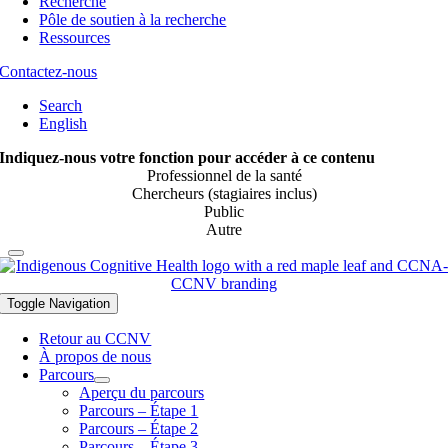
Recherche
Pôle de soutien à la recherche
Ressources
Contactez-nous
Search
English
Indiquez-nous votre fonction pour accéder à ce contenu
Professionnel de la santé
Chercheurs (stagiaires inclus)
Public
Autre
Toggle Navigation
Retour au CCNV
À propos de nous
Parcours
Aperçu du parcours
Parcours – Étape 1
Parcours – Étape 2
Parcours – Étape 3