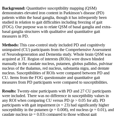
Background:
Quantitative susceptibility mapping (QSM)
demonstrates elevated iron content in Parkinson’s disease (PD)
patients within the basal ganglia, though it has infrequently been
studied in relation to gait difficulties including freezing of gait
(FOG). Our purpose was to relate QSM of basal ganglia and extra-
basal ganglia structures with qualitative and quantitative gait
measures in PD.
Methods:
This case-control study included PD and cognitively
unimpaired (CU) participants from the Comprehensive Assessment
of Neurodegeneration and Dementia study. Whole brain QSM was
acquired at 3T. Region of interests (ROIs) were drawn blinded
manually in the caudate nucleus, putamen, globus pallidus, pulvinar
nucleus of the thalamus, red nucleus, substantia nigra, and dentate
nucleus. Susceptibilities of ROIs were compared between PD and
CU. Items from the FOG questionnaire and quantitative gait
measures from PD participants were compared to susceptibilities.
Results:
Twenty-nine participants with PD and 27 CU participants
were included. There was no difference in susceptibility values in
any ROI when comparing CU versus PD (
p
> 0.05 for all). PD
participants with gait impairment (
n
= 23) had significantly higher
susceptibility in the putamen (
p
= 0.008), red nucleus (
p
= 0.01), and
caudate nucleus (
p
= 0.03) compared to those without gait