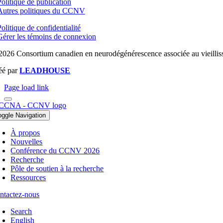
Politique de publication
Autres politiques du CCNV
olitique de confidentialité
Gérer les témoins de connexion
2026 Consortium canadien en neurodégénérescence associée au vieilliss
éé par
LEADHOUSE
Page load link
oggle Navigation
À propos
Nouvelles
Conférence du CCNV 2026
Recherche
Pôle de soutien à la recherche
Ressources
ntactez-nous
Search
English