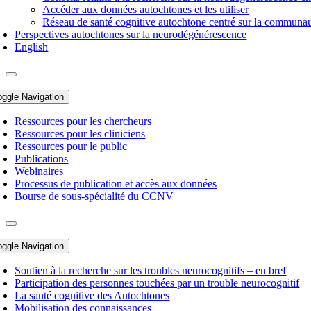
Accéder aux données autochtones et les utiliser
Réseau de santé cognitive autochtone centré sur la commun
Perspectives autochtones sur la neurodégénérescence
English
oggle Navigation
Ressources pour les chercheurs
Ressources pour les cliniciens
Ressources pour le public
Publications
Webinaires
Processus de publication et accès aux données
Bourse de sous-spécialité du CCNV
oggle Navigation
Soutien à la recherche sur les troubles neurocognitifs – en bref
Participation des personnes touchées par un trouble neurocognitif
La santé cognitive des Autochtones
Mobilisation des connaissances