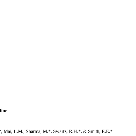
line
D.*, Mai, L.M., Sharma, M.*, Swartz, R.H.*, & Smith, E.E.*